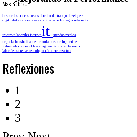
Mas Sobre...
busquedas criticas
costos
derecho del trabajo
developers
digital
dotacion
empleos
executive search
imagen
informatica
it
informes laborales
internet
mandos medios
negociacion sindical
net
oratoria
outsourcing
perfiles
industriales
personal branding
psicotecnico
relaciones
laborales
sistemas
tecnologia
telco
tercerizacion
Reflexiones
1
2
3
Prev
Next