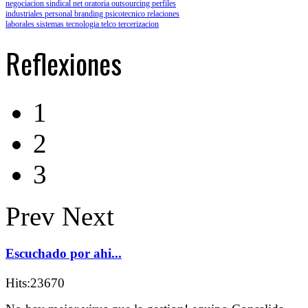
negociacion sindical
net
oratoria
outsourcing
perfiles
industriales
personal branding
psicotecnico
relaciones
laborales
sistemas
tecnologia
telco
tercerizacion
Reflexiones
1
2
3
Prev
Next
Escuchado por ahi...
Hits:23670